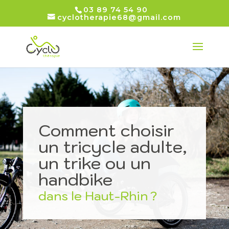
03 89 74 54 90
cyclotherapie68@gmail.com
Comment choisir
un tricycle adulte,
un trike ou un
handbike
dans le Haut-Rhin ?